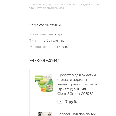
Наши менеджеры обязательно свяжутся с вами и
уточнят условия заказа
Характеристики
Материал
—
ворс
Тип
—
в багажник
Марка авто
—
Renault
Рекомендуем
Средство для очистки
стекол и зеркал с
нашатырным спиртом
(триггер) 500 мл.
Clean&Green CG8285
7
руб.
Галогенная лампа AVS