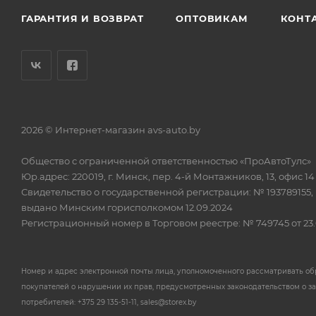
ГАРАНТИЯ И ВОЗВРАТ
ОПТОВИКАМ
КОНТ
2026 © Интернет-магазин avs-auto.by
Общество с ограниченной ответственностью «ПроАвтоТулс»
Юр.адрес: 220019, г. Минск, пер. 4-й Монтажников, 13, офис 14
Свидетельство о государственной регистрации: № 193789155,
выдано Минским горисполкомом 12.09.2024
Регистрационный номер в Торговом реестре: № 749745 от 23.
Номер и адрес электронной почты лица, уполномоченного рассматривать о
покупателей о нарушении их прав, предусмотренных законодательством о з
потребителей: +375 29 135-51-11, sales@storex.by