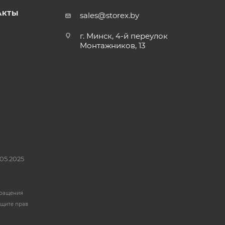
АКТЫ
sales@storex.by
г. Минск, 4-й переулок
Монтажников, 13
05.2025
бращения
ащите прав