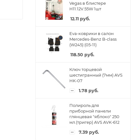
Vegas в блистере
H11.12V.55W 1шт
12.11
руб.
Eva-коврики в салон
Mercedes-Benz B-class
(W245) (05-11)
118.50
руб.
Ключ торцевой
шестигранный (7мм) AVS
HK-07
1.78
руб.
Полироль для
приборной панели
глянцевая "яблоко" 250
мл.(тригер) AVS AVK-612
7.39
руб.