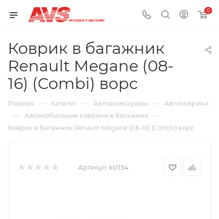
0
Коврик в багажник
Renault Megane (08-
16) (Combi) ворс
—
—
—
Главная
Каталог
Автоаксессуары
Автоковрики
—
—
Автомобильные коврики в багажник
Коврик в багажник Renault Megane (08-16) (Combi) ворс
Артикул:
ks1154