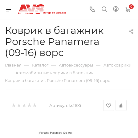
0
Коврик в багажник
Porsche Panamera
(09-16) ворс
—
—
—
Главная
Каталог
Автоаксессуары
Автоковрики
—
—
Автомобильные коврики в багажник
Коврик в багажник Porsche Panamera (09-16) ворс
Артикул:
ks1105