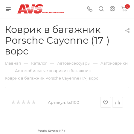
0
Коврик в багажник
Porsche Cayenne (17-)
ворс
—
—
—
Главная
Каталог
Автоаксессуары
Автоковрики
—
—
Автомобильные коврики в багажник
Коврик в багажник Porsche Cayenne (17-) ворс
Артикул:
ks1100