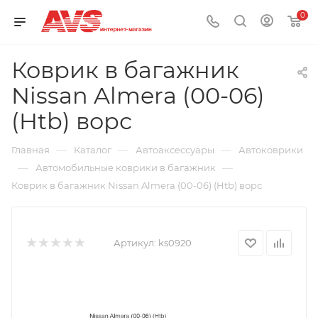
0
Коврик в багажник
Nissan Almera (00-06)
(Htb) ворс
—
—
—
Главная
Каталог
Автоаксессуары
Автоковрики
—
—
Автомобильные коврики в багажник
Коврик в багажник Nissan Almera (00-06) (Htb) ворс
Артикул:
ks0920