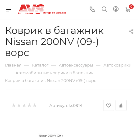
0
Коврик в багажник
Nissan 200NV (09-)
ворс
—
—
—
Главная
Каталог
Автоаксессуары
Автоковрики
—
—
Автомобильные коврики в багажник
Коврик в багажник Nissan 200NV (09-) ворс
Артикул:
ks0914