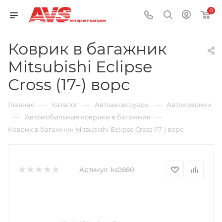
0
Коврик в багажник
Mitsubishi Eclipse
Сross (17-) ворс
—
—
—
Главная
Каталог
Автоаксессуары
Автоковрики
—
—
Автомобильные коврики в багажник
Коврик в багажник Mitsubishi Eclipse Сross (17-) ворс
Артикул:
ks0880