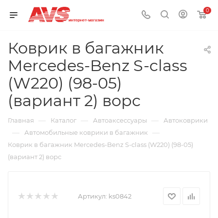
0
Коврик в багажник
Mercedes-Benz S-class
(W220) (98-05)
(вариант 2) ворс
—
—
—
Главная
Каталог
Автоаксессуары
Автоковрики
—
—
Автомобильные коврики в багажник
Коврик в багажник Mercedes-Benz S-class (W220) (98-05)
(вариант 2) ворс
Артикул:
ks0842