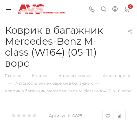
0
Коврик в багажник
Mercedes-Benz M-
class (W164) (05-11)
ворс
—
—
—
Главная
Каталог
Автоаксессуары
Автоковрики
—
—
Автомобильные коврики в багажник
Коврик в багажник Mercedes-Benz M-class (W164) (05-11) ворс
Артикул:
ks0825