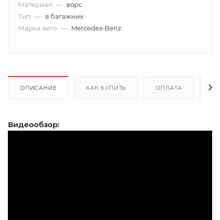
Материал
—
ворс
Тип
—
в багажник
Марка авто
—
Mercedes-Benz
ОПИСАНИЕ
КАК КУПИТЬ
ОПЛАТА
Д
Видеообзор: