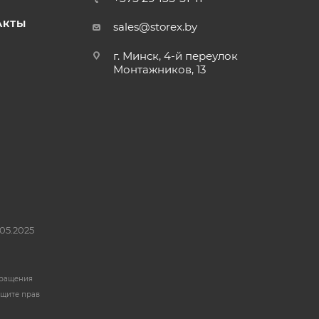
АКТЫ
sales@storex.by
г. Минск, 4-й переулок
Монтажников, 13
05.2025
бращения
ащите прав