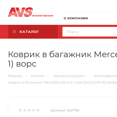
О КОМПАНИИ
КАТАЛОГ
Коврик в багажник Merced
1) ворс
—
—
—
Главная
Каталог
Автоаксессуары
Автоковрик
Коврик в багажник Mercedes-Benz E-class (W212) (09-16) (Sedan
Артикул:
ks0798