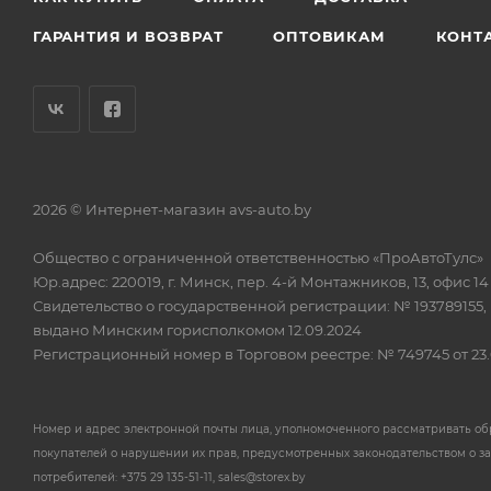
ГАРАНТИЯ И ВОЗВРАТ
ОПТОВИКАМ
КОНТ
2026 © Интернет-магазин avs-auto.by
Общество с ограниченной ответственностью «ПроАвтоТулс»
Юр.адрес: 220019, г. Минск, пер. 4-й Монтажников, 13, офис 14
Свидетельство о государственной регистрации: № 193789155,
выдано Минским горисполкомом 12.09.2024
Регистрационный номер в Торговом реестре: № 749745 от 23.
Номер и адрес электронной почты лица, уполномоченного рассматривать о
покупателей о нарушении их прав, предусмотренных законодательством о з
потребителей: +375 29 135-51-11, sales@storex.by