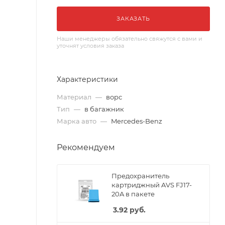
ЗАКАЗАТЬ
Наши менеджеры обязательно свяжутся с вами и
уточнят условия заказа
Характеристики
Материал
—
ворс
Тип
—
в багажник
Марка авто
—
Mercedes-Benz
Рекомендуем
Предохранитель
картриджный AVS FJ17-
20A в пакете
3.92
руб.