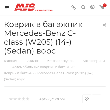
0
Коврик в багажник
Mercedes-Benz C-
class (W205) (14-)
(Sedan) ворс
—
—
—
Главная
Каталог
Автоаксессуары
Автоковрики
—
—
Автомобильные коврики в багажник
Коврик в багажник Mercedes-Benz C-class (W205) (14-)
(Sedan) ворс
Артикул:
ks0776