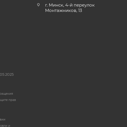
г. Минск, 4-й переулок
Монтажников, 13
05.2025
бращения
ащите прав
твии
говли и