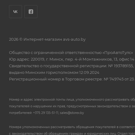
2026 © Интернет-магазин avs-auto.by
Общество с ограниченной ответственностью «ПроАвтоТулс»
Юр.адрес: 220019, г. Минск, пер. 4-й Монтажников, 13, офис 14
Свидетельство о государственной регистрации: № 193789155,
выдано Минским горисполкомом 12.09.2024
Регистрационный номер в Торговом реестре: № 749745 от 23.
Номер и адрес электронной почты лица, уполномоченного рассматривать о
покупателей о нарушении их прав, предусмотренных законодательством о з
потребителей: +375 29 135-51-11, sales@storex.by
Номера уполномоченных рассматривать обращения покупателей в соответс
с законодательством об обращениях граждан и юридических лиц: Отдел тор