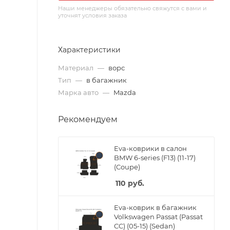
Наши менеджеры обязательно свяжутся с вами и
уточнят условия заказа
Характеристики
Материал
—
ворс
Тип
—
в багажник
Марка авто
—
Mazda
Рекомендуем
Eva-коврики в салон
BMW 6-series (F13) (11-17)
(Coupe)
110
руб.
Eva-коврик в багажник
Volkswagen Passat (Passat
CC) (05-15) (Sedan)