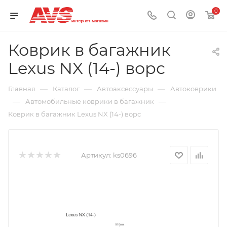
0
Коврик в багажник
Lexus NX (14-) ворс
—
—
—
Главная
Каталог
Автоаксессуары
Автоковрики
—
—
Автомобильные коврики в багажник
Коврик в багажник Lexus NX (14-) ворс
Артикул:
ks0696