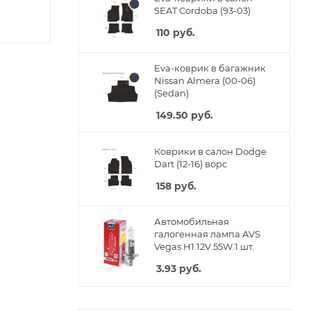
SEAT Cordoba (93-03)
110
руб.
Eva-коврик в багажник
Nissan Almera (00-06)
(Sedan)
149.50
руб.
Коврики в салон Dodge
Dart (12-16) ворс
158
руб.
Автомобильная
галогенная лампа AVS
Vegas H1.12V.55W.1 шт.
3.93
руб.