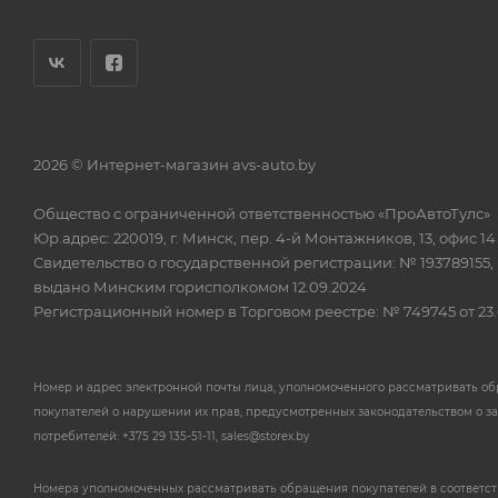
2026 © Интернет-магазин avs-auto.by
Общество с ограниченной ответственностью «ПроАвтоТулс»
Юр.адрес: 220019, г. Минск, пер. 4-й Монтажников, 13, офис 14
Свидетельство о государственной регистрации: № 193789155,
выдано Минским горисполкомом 12.09.2024
Регистрационный номер в Торговом реестре: № 749745 от 23.
Номер и адрес электронной почты лица, уполномоченного рассматривать о
покупателей о нарушении их прав, предусмотренных законодательством о з
потребителей: +375 29 135-51-11, sales@storex.by
Номера уполномоченных рассматривать обращения покупателей в соответс