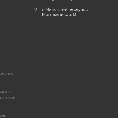
г. Минск, 4-й переулок
Монтажников, 13
05.2025
бращения
ащите прав
твии