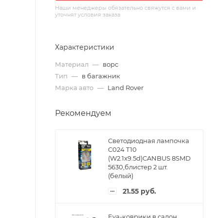
Наши менеджеры обязательно свяжутся с вами и
уточнят условия заказа
Характеристики
Материал
—
ворс
Тип
—
в багажник
Марка авто
—
Land Rover
Рекомендуем
Светодиодная лампочка
C024 T10
(W2.1x9.5d)CANBUS 8SMD
5630,блистер 2 шт.
(белый)
21.55
руб.
Eva-коврики в салон