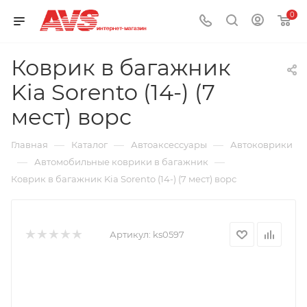
0
Коврик в багажник
Kia Sorento (14-) (7
мест) ворс
—
—
—
Главная
Каталог
Автоаксессуары
Автоковрики
—
—
Автомобильные коврики в багажник
Коврик в багажник Kia Sorento (14-) (7 мест) ворс
Артикул:
ks0597