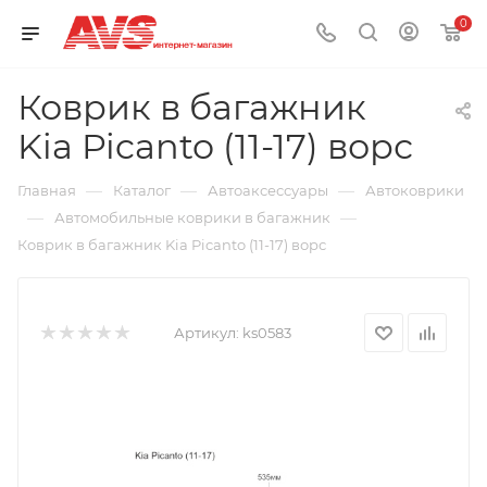
0
Коврик в багажник
Kia Picanto (11-17) ворс
—
—
—
Главная
Каталог
Автоаксессуары
Автоковрики
—
—
Автомобильные коврики в багажник
Коврик в багажник Kia Picanto (11-17) ворс
Артикул:
ks0583