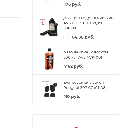
176
руб.
Домкрат гидравлический
AVS HJ-B2000, 2т, 158-
308мм
64.30
руб.
Автошампунь с воском
500 мл. AVS AVK-001
7.62
руб.
Eva-коврики в салон
Peugeot 307 CC (01-08)
110
руб.