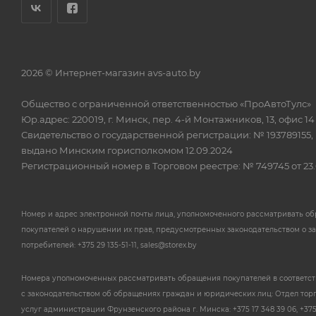
2026 © Интернет-магазин avs-auto.by
Общество с ограниченной ответственностью «ПроАвтоТулс»
Юр.адрес: 220019, г. Минск, пер. 4-й Монтажников, 13, офис 14
Свидетельство о государственной регистрации: № 193789155,
выдано Минским горисполкомом 12.09.2024
Регистрационный номер в Торговом реестре: № 749745 от 23.
Номер и адрес электронной почты лица, уполномоченного рассматривать о
покупателей о нарушении их прав, предусмотренных законодательством о з
потребителей: +375 29 135-51-11, sales@storex.by
Номера уполномоченных рассматривать обращения покупателей в соответс
с законодательством об обращениях граждан и юридических лиц: Отдел тор
услуг администрации Фрунзенского района г. Минска: +375 17 348 39 06, +375 