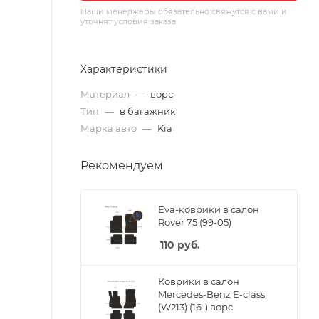
Наши менеджеры обязательно свяжутся с вами и
уточнят условия заказа
Характеристики
Материал
—
ворс
Тип
—
в багажник
Марка авто
—
Kia
Рекомендуем
Eva-коврики в салон
Rover 75 (99-05)
110
руб.
Коврики в салон
Mercedes-Benz E-class
(W213) (16-) ворс