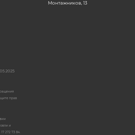
Монтажников, 13
05.2025
бращения
ащите прав
твии
говли и
17 272 73 84.