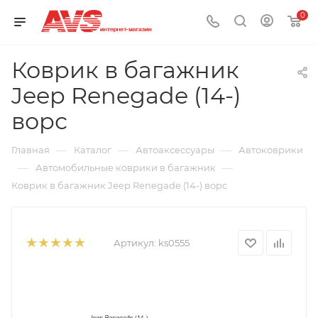
0
Коврик в багажник
Jeep Renegade (14-)
ворс
—
—
—
Главная
Каталог
Автоаксессуары
Автоковрики
—
—
Автомобильные коврики в багажник
Коврик в багажник Jeep Renegade (14-) ворс
Артикул:
ks0555