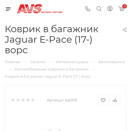
0
Коврик в багажник
Jaguar E-Pace (17-)
ворс
—
—
—
Главная
Каталог
Автоаксессуары
Автоковрики
—
—
Автомобильные коврики в багажник
Коврик в багажник Jaguar E-Pace (17-) ворс
Артикул:
ks0531