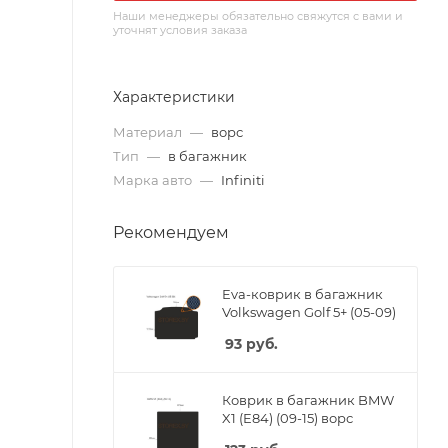
Наши менеджеры обязательно свяжутся с вами и
уточнят условия заказа
Характеристики
Материал
—
ворс
Тип
—
в багажник
Марка авто
—
Infiniti
Рекомендуем
Eva-коврик в багажник
Volkswagen Golf 5+ (05-09)
93
руб.
Коврик в багажник BMW
X1 (E84) (09-15) ворс