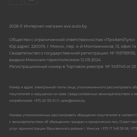
2026 © Интернет-магазин avs-auto.by
Общество с ограниченной ответственностью «ПроАвтоТулс»
Юр.адрес: 220019, г. Минск, пер. 4-й Монтажников, 13, офис 14
Свидетельство о государственной регистрации: № 193789155,
выдано Минским горисполкомом 12.09.2024
Регистрационный номер в Торговом реестре: № 749745 от 23.
Номер и адрес электронной почты лица, уполномоченного рассматривать о
покупателей о нарушении их прав, предусмотренных законодательством о з
потребителей: +375 29 135-51-11, sales@storex.by
Номера уполномоченных рассматривать обращения покупателей в соответс
с законодательством об обращениях граждан и юридических лиц: Отдел тор
услуг администрации Фрунзенского района г. Минска: +375 17 348 39 06, +375 