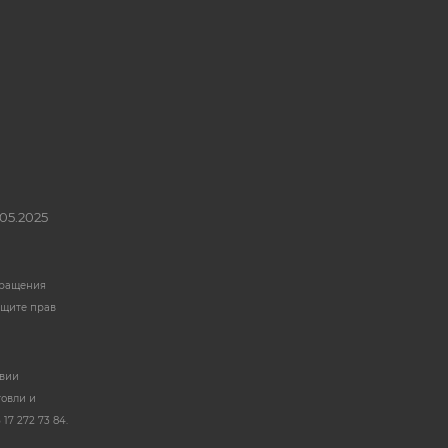
05.2025
бращения
ащите прав
твии
говли и
17 272 73 84.