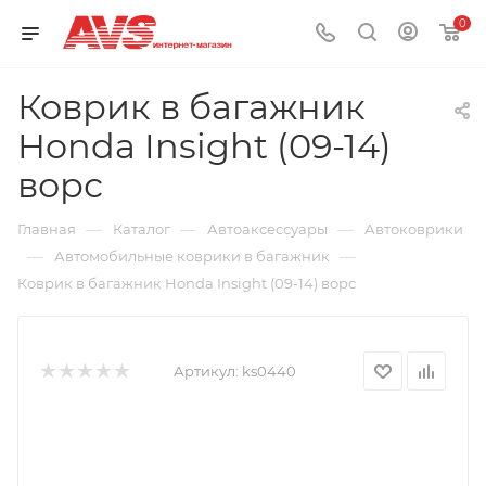
0
Коврик в багажник
Honda Insight (09-14)
ворс
—
—
—
Главная
Каталог
Автоаксессуары
Автоковрики
—
—
Автомобильные коврики в багажник
Коврик в багажник Honda Insight (09-14) ворс
Артикул:
ks0440