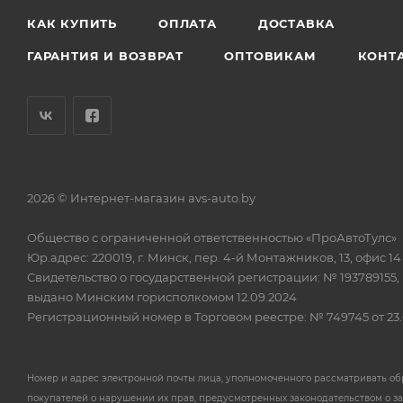
КАК КУПИТЬ
ОПЛАТА
ДОСТАВКА
ГАРАНТИЯ И ВОЗВРАТ
ОПТОВИКАМ
КОНТ
2026 © Интернет-магазин avs-auto.by
Общество с ограниченной ответственностью «ПроАвтоТулс»
Юр.адрес: 220019, г. Минск, пер. 4-й Монтажников, 13, офис 14
Свидетельство о государственной регистрации: № 193789155,
выдано Минским горисполкомом 12.09.2024
Регистрационный номер в Торговом реестре: № 749745 от 23.
Номер и адрес электронной почты лица, уполномоченного рассматривать о
покупателей о нарушении их прав, предусмотренных законодательством о з