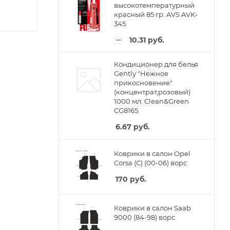
высокотемпературный
красный 85 гр. AVS AVK-
345
10.31
руб.
Кондиционер для белья
Gently "Нежное
прикосновение"
(концентрат,розовый)
1000 мл. Clean&Green
CG8165
6.67
руб.
Коврики в салон Opel
Corsa (C) (00-06) ворс
170
руб.
Коврики в салон Saab
9000 (84-98) ворс