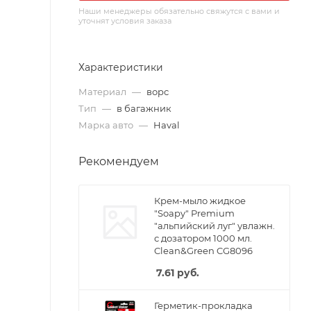
Наши менеджеры обязательно свяжутся с вами и
уточнят условия заказа
Характеристики
Материал
—
ворс
Тип
—
в багажник
Марка авто
—
Haval
Рекомендуем
Крем-мыло жидкое
"Soapy" Premium
"альпийский луг" увлажн.
с дозатором 1000 мл.
Clean&Green CG8096
7.61
руб.
Герметик-прокладка