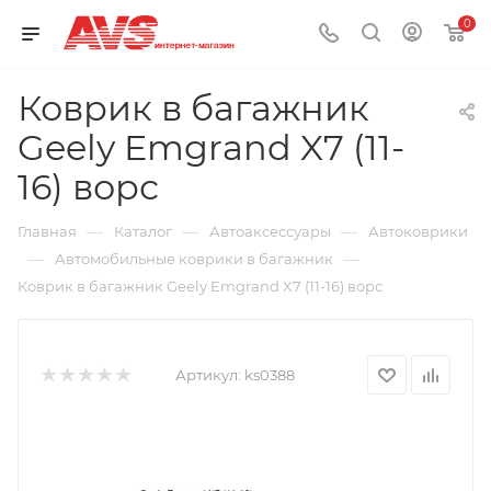
0
Коврик в багажник
Geely Emgrand X7 (11-
16) ворс
—
—
—
Главная
Каталог
Автоаксессуары
Автоковрики
—
—
Автомобильные коврики в багажник
Коврик в багажник Geely Emgrand X7 (11-16) ворс
Артикул:
ks0388