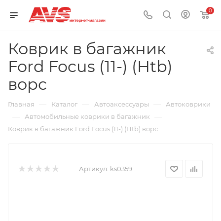
0
Коврик в багажник
Ford Focus (11-) (Htb)
ворс
—
—
—
Главная
Каталог
Автоаксессуары
Автоковрики
—
—
Автомобильные коврики в багажник
Коврик в багажник Ford Focus (11-) (Htb) ворс
Артикул:
ks0359