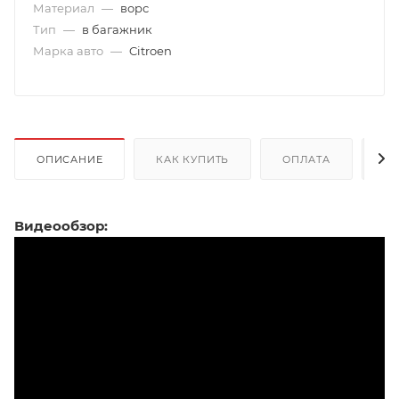
Материал
—
ворс
Тип
—
в багажник
Марка авто
—
Citroen
ОПИСАНИЕ
КАК КУПИТЬ
ОПЛАТА
Д
Видеообзор: