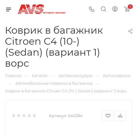
0
Коврик в багажник
Citroen C4 (10-)
(Sedan) (вариант 1)
ворс
—
—
—
Главная
Каталог
Автоаксессуары
Автоковрики
—
—
Автомобильные коврики в багажник
Коврик в багажник Citroen C4 (10-) (Sedan) (вариант 1) ворс
Артикул:
ks0284