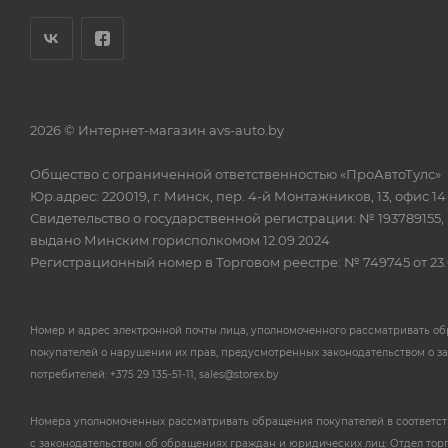
2026 © Интернет-магазин avs-auto.by
Общество с ограниченной ответственностью «ПроАвтоТулс»
Юр.адрес: 220019, г. Минск, пер. 4-й Монтажников, 13, офис 14
Свидетельство о государственной регистрации: № 193789155,
выдано Минским горисполкомом 12.09.2024
Регистрационный номер в Торговом реестре: № 749745 от 23.
Номер и адрес электронной почты лица, уполномоченного рассматривать о
покупателей о нарушении их прав, предусмотренных законодательством о з
потребителей: +375 29 135-51-11, sales@storex.by
Номера уполномоченных рассматривать обращения покупателей в соответс
с законодательством об обращениях граждан и юридических лиц: Отдел тор