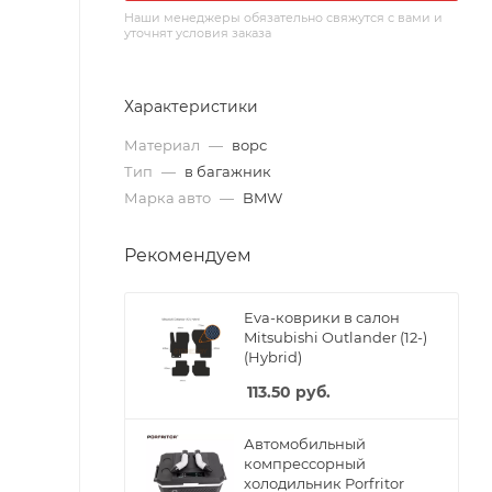
Наши менеджеры обязательно свяжутся с вами и
уточнят условия заказа
Характеристики
Материал
—
ворс
Тип
—
в багажник
Марка авто
—
BMW
Рекомендуем
Eva-коврики в салон
Mitsubishi Outlander (12-)
(Hybrid)
113.50
руб.
Автомобильный
компрессорный
холодильник Porfritor