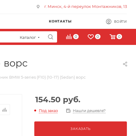
г. Минск, 4-й переулок Монтажников, 13
КОНТАКТЫ
ВОЙТИ
0
0
0
Каталог
) ворс
ик BMW 5-series (F10) (10-17) (Sedan) ворс
154.50
руб.
Под заказ
Нашли дешевле?
ЗАКАЗАТЬ