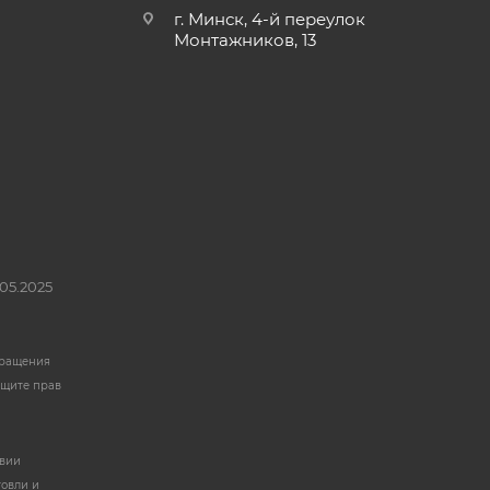
г. Минск, 4-й переулок
Монтажников, 13
05.2025
бращения
ащите прав
твии
говли и