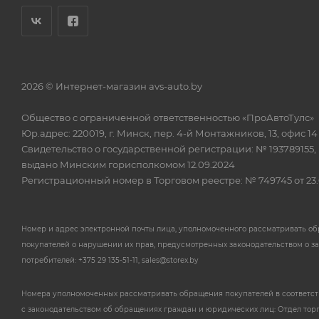
2026 © Интернет-магазин avs-auto.by
Общество с ограниченной ответственностью «ПроАвтоТулс»
Юр.адрес: 220019, г. Минск, пер. 4-й Монтажников, 13, офис 14
Свидетельство о государственной регистрации: № 193789155,
выдано Минским горисполкомом 12.09.2024
Регистрационный номер в Торговом реестре: № 749745 от 23.
Номер и адрес электронной почты лица, уполномоченного рассматривать о
покупателей о нарушении их прав, предусмотренных законодательством о з
потребителей: +375 29 135-51-11, sales@storex.by
Номера уполномоченных рассматривать обращения покупателей в соответс
с законодательством об обращениях граждан и юридических лиц: Отдел тор