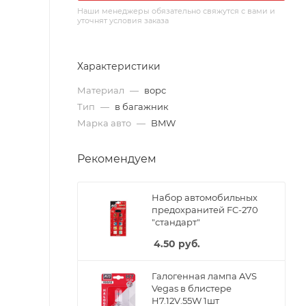
Наши менеджеры обязательно свяжутся с вами и
уточнят условия заказа
Характеристики
Материал
—
ворс
Тип
—
в багажник
Марка авто
—
BMW
Рекомендуем
Набор автомобильных
предохранитей FC-270
"стандарт"
4.50
руб.
Галогенная лампа AVS
Vegas в блистере
H7.12V.55W 1шт