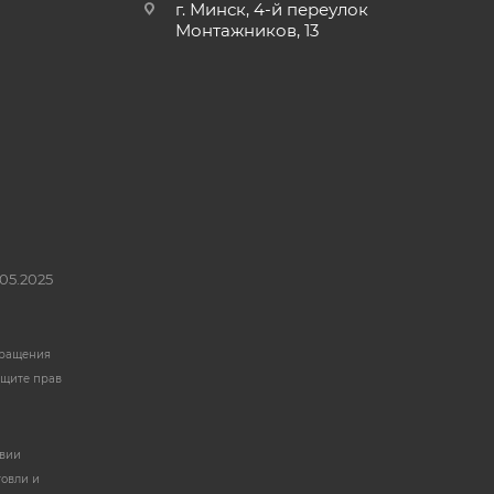
г. Минск, 4-й переулок
Монтажников, 13
05.2025
бращения
ащите прав
твии
говли и