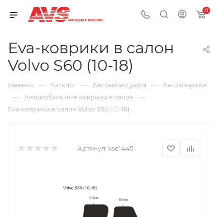
0
Eva-коврики в салон
Volvo S60 (10-18)
—
—
—
Главная
Каталог
Автоаксессуары
Автоковрики
—
—
Автомобильные коврики в салон
Eva-коврики в салон Volvo S60 (10-18)
Артикул:
kse1445