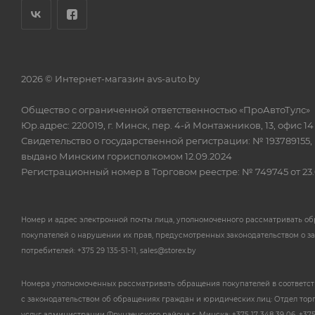
2026 © Интернет-магазин avs-auto.by
Общество с ограниченной ответственностью «ПроАвтоТулс»
Юр.адрес: 220019, г. Минск, пер. 4-й Монтажников, 13, офис 14
Свидетельство о государственной регистрации: № 193789155,
выдано Минским горисполкомом 12.09.2024
Регистрационный номер в Торговом реестре: № 749745 от 23.
Номер и адрес электронной почты лица, уполномоченного рассматривать о
покупателей о нарушении их прав, предусмотренных законодательством о з
потребителей: +375 29 135-51-11, sales@storex.by
Номера уполномоченных рассматривать обращения покупателей в соответс
с законодательством об обращениях граждан и юридических лиц: Отдел тор
услуг администрации Фрунзенского района г. Минска: +375 17 348 39 06, +375 