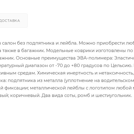
ДОСТАВКА
 в салон без подпятника и лейбла. Можно приобрести лю
 а также в багажник. Модельные коврики изготовлены по
гажник. Основные преимущества ЭВА-полимера: Эластич
атурный диапазон от -70 до +80 градусов по Цельсию.
сивным средам. Химическая инертность и нетаксичность,
ка: подпятника из металла (уплотнение на водительско
ой фиксации; металлической лейблы с логотипом любой
ый; коричневый. Два вида соты, ромб и шестиугольник.