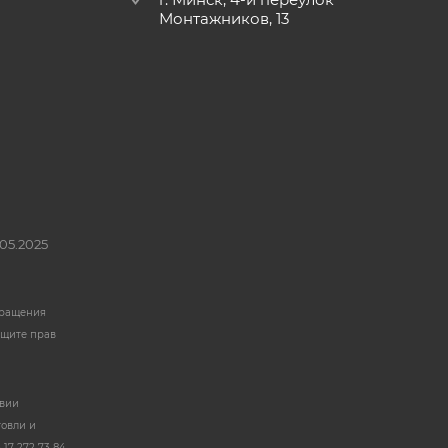
Монтажников, 13
05.2025
бращения
ащите прав
твии
говли и
17 272 73 84.