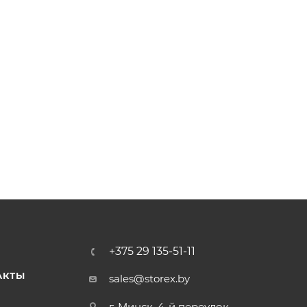
+375 29 135-51-11
АКТЫ
sales@storex.by
г. Минск, 4-й переулок