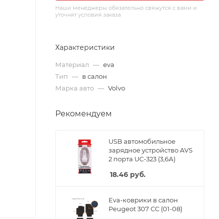
Наши менеджеры обязательно свяжутся с вами и
уточнят условия заказа
Характеристики
Материал
—
eva
Тип
—
в салон
Марка авто
—
Volvo
Рекомендуем
USB автомобильное
зарядное устройство AVS
2 порта UC-323 (3,6А)
18.46
руб.
Eva-коврики в салон
Peugeot 307 CC (01-08)