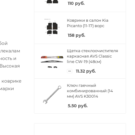
110
руб.
Коврики в салон Kia
Picanto (11-17) ворс
158
руб.
бой
 лекалам
Щетка стеклоочистителя
каркасная AVS Classic
ность и
line CW-19 (48см)
 Высокая
11.32
руб.
м коврике
Ключ гаечный
 марки
комбинированный (14
мм) AVS K30014
5.50
руб.