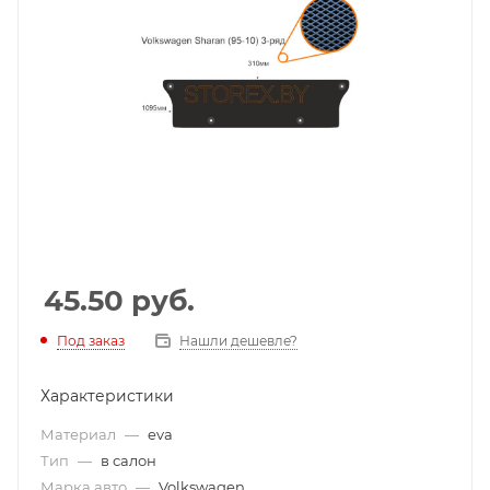
45.50
руб.
Под заказ
Нашли дешевле?
Характеристики
Материал
—
eva
Тип
—
в салон
Марка авто
—
Volkswagen