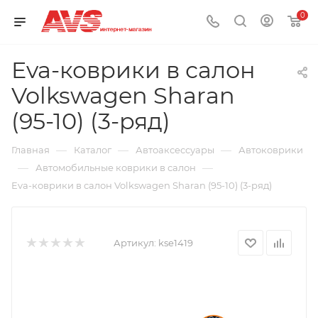
0
Eva-коврики в салон
Volkswagen Sharan
(95-10) (3-ряд)
—
—
—
Главная
Каталог
Автоаксессуары
Автоковрики
—
—
Автомобильные коврики в салон
Eva-коврики в салон Volkswagen Sharan (95-10) (3-ряд)
Артикул:
kse1419