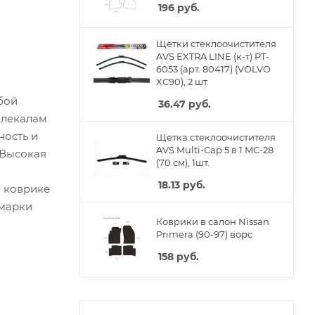
196
руб.
Щетки стеклоочистителя
AVS EXTRA LINE (к-т) PT-
6053 (арт. 80417) (VOLVO
XC90), 2 шт.
бой
36.47
руб.
 лекалам
ность и
Щетка стеклоочистителя
AVS Multi-Cap 5 в 1 MC-28
 Высокая
(70 см), 1шт.
18.13
руб.
м коврике
 марки
Коврики в салон Nissan
Primera (90-97) ворс
158
руб.