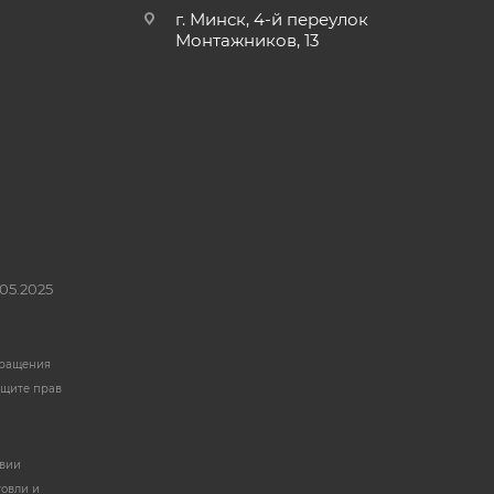
г. Минск, 4-й переулок
Монтажников, 13
05.2025
бращения
ащите прав
твии
говли и