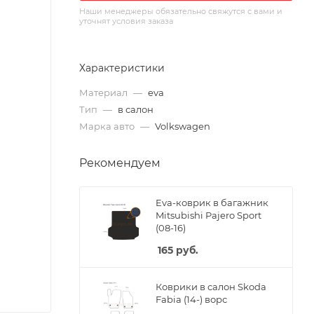
Наши менеджеры обязательно свяжутся с вами и
уточнят условия заказа
Характеристики
Материал
—
eva
Тип
—
в салон
Марка авто
—
Volkswagen
Рекомендуем
Eva-коврик в багажник
Mitsubishi Pajero Sport
(08-16)
165
руб.
Коврики в салон Skoda
Fabia (14-) ворс