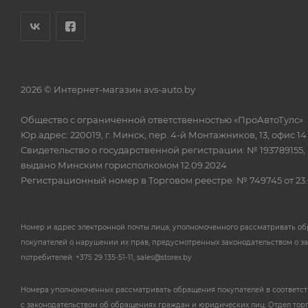
2026 © Интернет-магазин avs-auto.by
Общество с ограниченной ответственностью «ПроАвтоТулс»
Юр.адрес: 220019, г. Минск, пер. 4-й Монтажников, 13, офис 14
Свидетельство о государственной регистрации: № 193789155,
выдано Минским горисполкомом 12.09.2024
Регистрационный номер в Торговом реестре: № 749745 от 23.
Номер и адрес электронной почты лица, уполномоченного рассматривать о
покупателей о нарушении их прав, предусмотренных законодательством о з
потребителей: +375 29 135-51-11, sales@storex.by
Номера уполномоченных рассматривать обращения покупателей в соответс
с законодательством об обращениях граждан и юридических лиц: Отдел тор