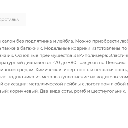
ДОСТАВКА
 в салон без подпятника и лейбла. Можно приобрести лю
 а также в багажник. Модельные коврики изготовлены по
гажник. Основные преимущества ЭВА-полимера: Эластич
атурный диапазон от -70 до +80 градусов по Цельсию.
сивным средам. Химическая инертность и нетаксичность,
ка: подпятника из металла (уплотнение на водительско
ой фиксации; металлической лейблы с логотипом любой
ый; коричневый. Два вида соты, ромб и шестиугольник.