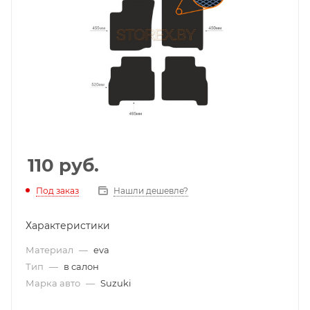
110
руб.
Под заказ
Нашли дешевле?
Характеристики
Материал
—
eva
Тип
—
в салон
Марка авто
—
Suzuki