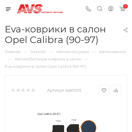
0
Eva-коврики в салон
Opel Calibra (90-97)
—
—
—
Главная
Каталог
Автоаксессуары
Автоковрики
—
—
Автомобильные коврики в салон
Eva-коврики в салон Opel Calibra (90-97)
Артикул:
kse1005