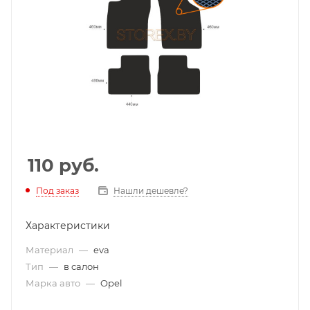
110
руб.
Под заказ
Нашли дешевле?
Характеристики
Материал
—
eva
Тип
—
в салон
Марка авто
—
Opel