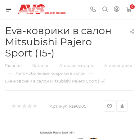
0
Eva-коврики в салон
Mitsubishi Pajero
Sport (15-)
—
—
—
Главная
Каталог
Автоаксессуары
Автоковрики
—
—
Автомобильные коврики в салон
Eva-коврики в салон Mitsubishi Pajero Sport (15-)
Артикул:
kse0905