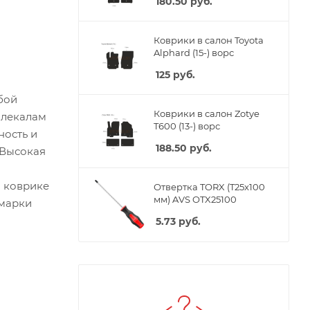
180.50
руб.
Коврики в салон Toyota
Alphard (15-) ворс
125
руб.
бой
Коврики в салон Zotye
 лекалам
T600 (13-) ворс
ность и
188.50
руб.
 Высокая
м коврике
Отвертка TORX (T25x100
мм) AVS OTX25100
 марки
5.73
руб.