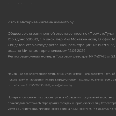
2026 © Интернет-магазин avs-auto.by
Общество с ограниченной ответственностью «ПроАвтоТулс»
Юр.адрес: 220019, г. Минск, пер. 4-й Монтажников, 13, офис 14
Свидетельство о государственной регистрации: № 193789155,
выдано Минским горисполкомом 12.09.2024
Регистрационный номер в Торговом реестре: № 749745 от 23.
Номер и адрес электронной почты лица, уполномоченного рассматривать о
покупателей о нарушении их прав, предусмотренных законодательством о з
потребителей: +375 29 135-51-11, sales@storex.by
Номера уполномоченных рассматривать обращения покупателей в соответс
с законодательством об обращениях граждан и юридических лиц: Отдел тор
услуг администрации Фрунзенского района г. Минска: +375 17 348 39 06, +375 