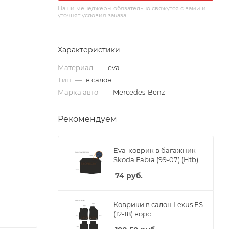
Наши менеджеры обязательно свяжутся с вами и
уточнят условия заказа
Характеристики
Материал
—
eva
Тип
—
в салон
Марка авто
—
Mercedes-Benz
Рекомендуем
Eva-коврик в багажник
Skoda Fabia (99-07) (Htb)
74
руб.
Коврики в салон Lexus ES
(12-18) ворс