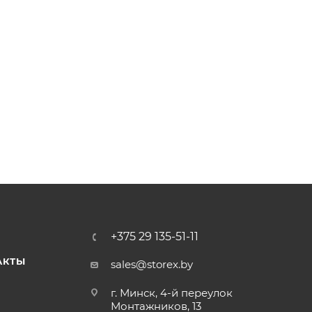
+375 29 135-51-11
АКТЫ
sales@storex.by
г. Минск, 4-й переулок
Монтажников, 13