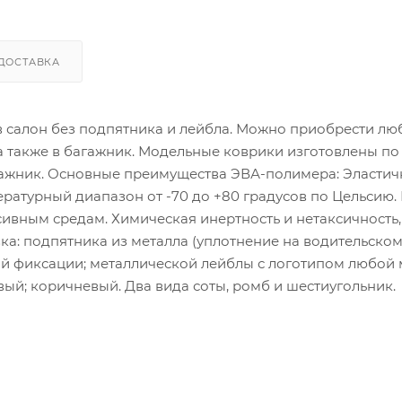
ДОСТАВКА
 в салон без подпятника и лейбла. Можно приобрести лю
 а также в багажник. Модельные коврики изготовлены по
гажник. Основные преимущества ЭВА-полимера: Эластич
атурный диапазон от -70 до +80 градусов по Цельсию.
сивным средам. Химическая инертность и нетаксичность,
ка: подпятника из металла (уплотнение на водительско
ой фиксации; металлической лейблы с логотипом любой
ый; коричневый. Два вида соты, ромб и шестиугольник.