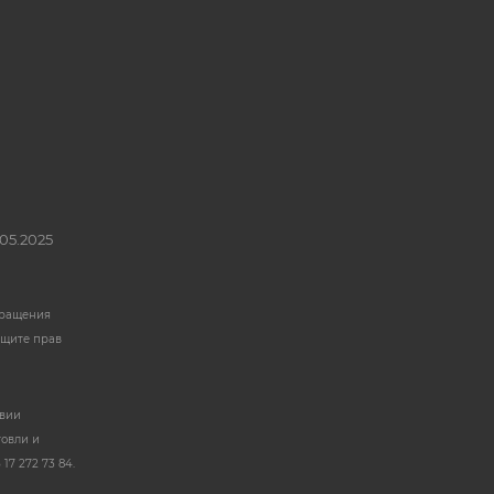
05.2025
бращения
ащите прав
твии
говли и
17 272 73 84.