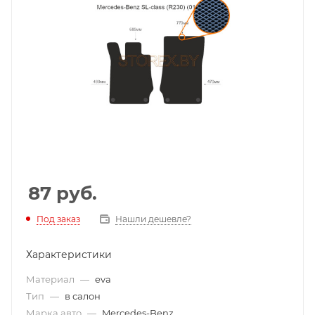
87
руб.
Под заказ
Нашли дешевле?
Характеристики
Материал
—
eva
Тип
—
в салон
Марка авто
—
Mercedes-Benz