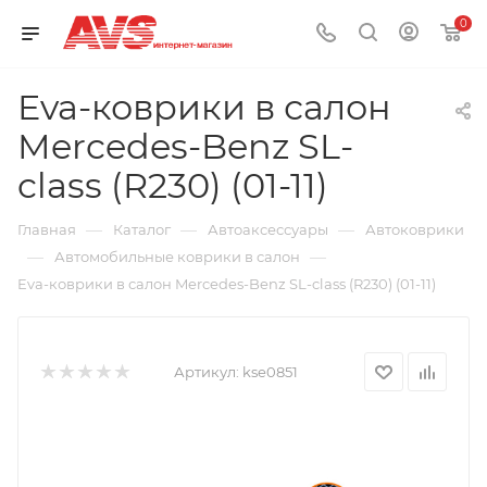
0
Eva-коврики в салон
Mercedes-Benz SL-
class (R230) (01-11)
—
—
—
Главная
Каталог
Автоаксессуары
Автоковрики
—
—
Автомобильные коврики в салон
Eva-коврики в салон Mercedes-Benz SL-class (R230) (01-11)
Артикул:
kse0851