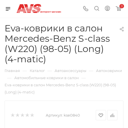
0
Eva-коврики в салон
Mercedes-Benz S-class
(W220) (98-05) (Long)
(4-matic)
—
—
—
Главная
Каталог
Автоаксессуары
Автоковрики
—
—
Автомобильные коврики в салон
Eva-коврики в салон Mercedes-Benz S-class (W220) (98-05)
(Long) (4-matic)
Артикул:
kse0840