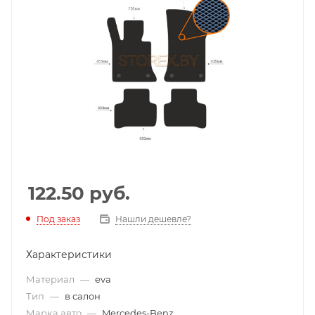
122.50
руб.
Под заказ
Нашли дешевле?
Характеристики
Материал
—
eva
Тип
—
в салон
Марка авто
—
Mercedes-Benz