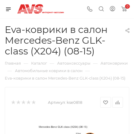
0
Eva-коврики в салон
Mercedes-Benz GLK-
class (X204) (08-15)
—
—
—
Главная
Каталог
Автоаксессуары
Автоковрики
—
—
Автомобильные коврики в салон
Eva-коврики в салон Mercedes-Benz GLK-class (X204) (08-15)
Артикул:
kse0818