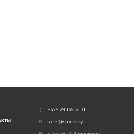
+375 29 135-51-11
АКТЫ
sales@storex.by
г. Минск, 4-й переулок