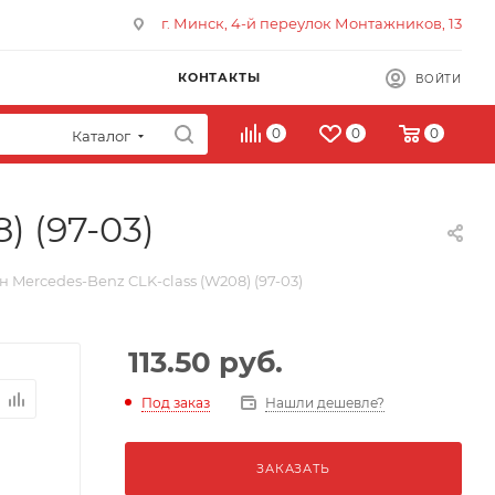
г. Минск, 4-й переулок Монтажников, 13
КОНТАКТЫ
ВОЙТИ
0
0
0
Каталог
) (97-03)
 Mercedes-Benz CLK-class (W208) (97-03)
113.50
руб.
Под заказ
Нашли дешевле?
ЗАКАЗАТЬ