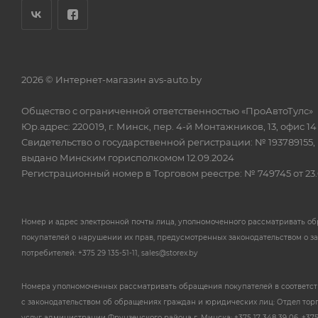
2026 © Интернет-магазин avs-auto.by
Общество с ограниченной ответственностью «ПроАвтоТулс»
Юр.адрес: 220019, г. Минск, пер. 4-й Монтажников, 13, офис 14
Свидетельство о государственной регистрации: № 193789155,
выдано Минским горисполкомом 12.09.2024
Регистрационный номер в Торговом реестре: № 749745 от 23.
Номер и адрес электронной почты лица, уполномоченного рассматривать о
покупателей о нарушении их прав, предусмотренных законодательством о з
потребителей: +375 29 135-51-11, sales@storex.by
Номера уполномоченных рассматривать обращения покупателей в соответс
с законодательством об обращениях граждан и юридических лиц: Отдел тор
услуг администрации Фрунзенского района г. Минска: +375 17 348 39 06, +375 