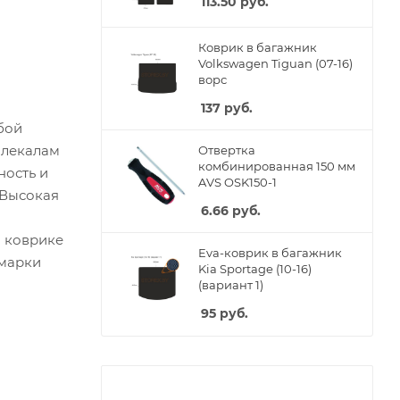
113.50
руб.
Коврик в багажник
Volkswagen Tiguan (07-16)
ворс
137
руб.
бой
 лекалам
Отвертка
комбинированная 150 мм
ность и
AVS OSK150-1
 Высокая
6.66
руб.
м коврике
Eva-коврик в багажник
 марки
Kia Sportage (10-16)
(вариант 1)
95
руб.