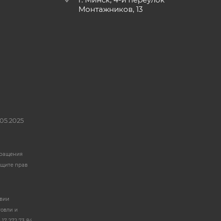
Монтажников, 13
05.2025
бращения
ащите прав
твии
говли и
17 272 73 84.