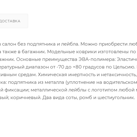
ДОСТАВКА
 в салон без подпятника и лейбла. Можно приобрести лю
 а также в багажник. Модельные коврики изготовлены по
гажник. Основные преимущества ЭВА-полимера: Эластич
атурный диапазон от -70 до +80 градусов по Цельсию.
сивным средам. Химическая инертность и нетаксичность,
ка: подпятника из металла (уплотнение на водительско
ой фиксации; металлической лейблы с логотипом любой
ый; коричневый. Два вида соты, ромб и шестиугольник.