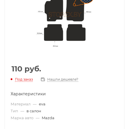
110
руб.
Под заказ
Нашли дешевле?
Характеристики
Материал
—
eva
Тип
—
в салон
Марка авто
—
Mazda