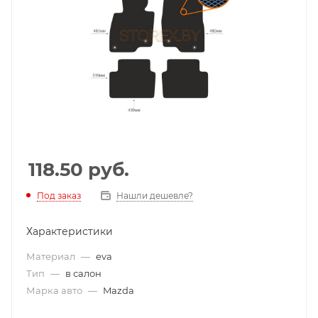
118.50
руб.
Под заказ
Нашли дешевле?
Характеристики
Материал
—
eva
Тип
—
в салон
Марка авто
—
Mazda