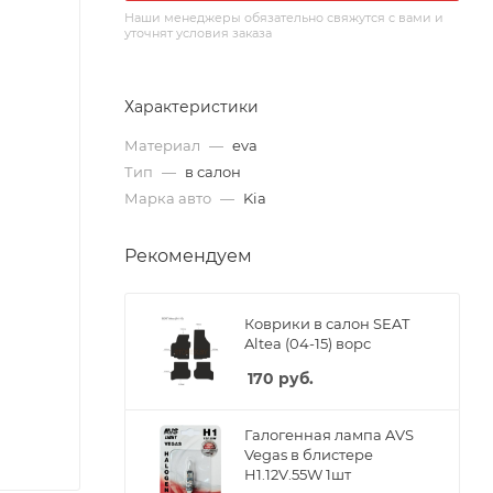
Наши менеджеры обязательно свяжутся с вами и
уточнят условия заказа
Характеристики
Материал
—
eva
Тип
—
в салон
Марка авто
—
Kia
Рекомендуем
Коврики в салон SEAT
Altea (04-15) ворс
170
руб.
Галогенная лампа AVS
Vegas в блистере
H1.12V.55W 1шт