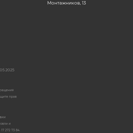
Монтажников, 13
05.2025
бращения
ащите прав
твии
говли и
17 272 73 84.