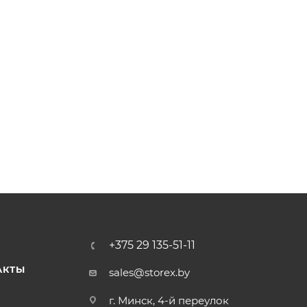
+375 29 135-51-11
АКТЫ
sales@storex.by
г. Минск, 4-й переулок