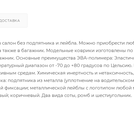
ДОСТАВКА
 в салон без подпятника и лейбла. Можно приобрести лю
 а также в багажник. Модельные коврики изготовлены по
гажник. Основные преимущества ЭВА-полимера: Эластич
атурный диапазон от -70 до +80 градусов по Цельсию.
сивным средам. Химическая инертность и нетаксичность,
ка: подпятника из металла (уплотнение на водительско
ой фиксации; металлической лейблы с логотипом любой
ый; коричневый. Два вида соты, ромб и шестиугольник.