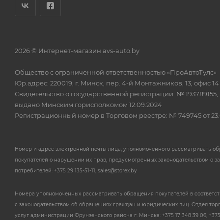
2026 © Интернет-магазин avs-auto.by
Общество с ограниченной ответственностью «ПроАвтоТулс»
Юр.адрес: 220019, г. Минск, пер. 4-й Монтажников, 13, офис 14
Свидетельство о государственной регистрации: № 193789155,
выдано Минским горисполкомом 12.09.2024
Регистрационный номер в Торговом реестре: № 749745 от 23.
Номер и адрес электронной почты лица, уполномоченного рассматривать о
покупателей о нарушении их прав, предусмотренных законодательством о з
потребителей: +375 29 135-51-11, sales@storex.by
Номера уполномоченных рассматривать обращения покупателей в соответс
с законодательством об обращениях граждан и юридических лиц: Отдел тор
услуг администрации Фрунзенского района г. Минска: +375 17 348 39 06, +375 