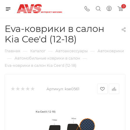
0
Eva-коврики в салон
Kia Cee'd (12-18)
—
—
—
Главная
Каталог
Автоаксессуары
Автоковрики
—
—
Автомобильные коврики в салон
Eva-коврики в салон Kia Cee'd (12-18)
Артикул:
kse0561