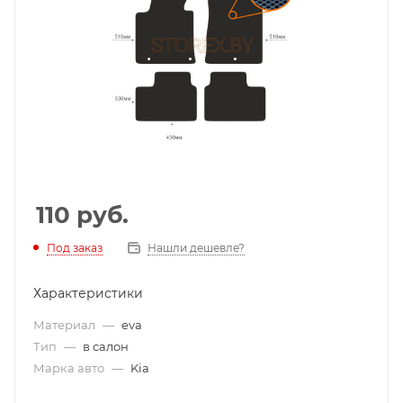
110
руб.
Под заказ
Нашли дешевле?
Характеристики
Материал
—
eva
Тип
—
в салон
Марка авто
—
Kia