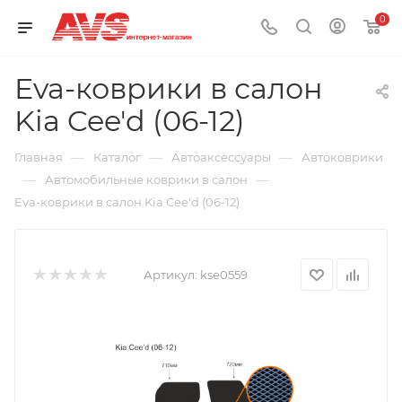
0
Eva-коврики в салон
Kia Cee'd (06-12)
—
—
—
Главная
Каталог
Автоаксессуары
Автоковрики
—
—
Автомобильные коврики в салон
Eva-коврики в салон Kia Cee'd (06-12)
Артикул:
kse0559