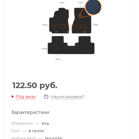
122.50
руб.
Под заказ
Нашли дешевле?
Характеристики
Материал
—
eva
Тип
—
в салон
Марка авто
—
Hyundai