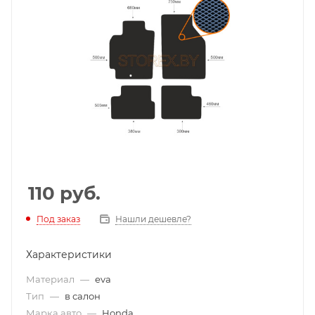
110
руб.
Под заказ
Нашли дешевле?
Характеристики
Материал
—
eva
Тип
—
в салон
Марка авто
—
Honda