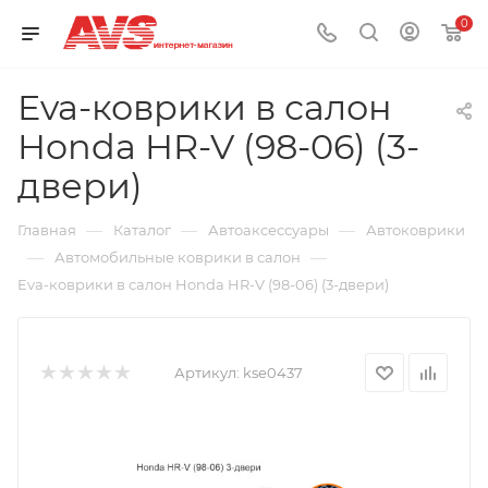
0
Eva-коврики в салон
Honda HR-V (98-06) (3-
двери)
—
—
—
Главная
Каталог
Автоаксессуары
Автоковрики
—
—
Автомобильные коврики в салон
Eva-коврики в салон Honda HR-V (98-06) (3-двери)
Артикул:
kse0437