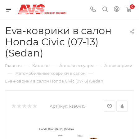
0
Eva-коврики в салон
Honda Civic (07-13)
(Sedan)
—
—
—
Главная
Каталог
Автоаксессуары
Автоковрики
—
—
Автомобильные коврики в салон
Eva-коврики в салон Honda Civic (07-13) (Sedan)
Артикул:
kse0415