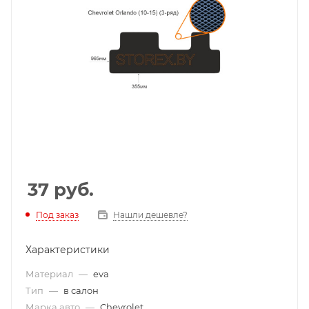
37
руб.
Под заказ
Нашли дешевле?
Характеристики
Материал
—
eva
Тип
—
в салон
Марка авто
—
Chevrolet