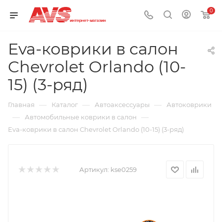
0
Eva-коврики в салон
Chevrolet Orlando (10-
15) (3-ряд)
—
—
—
Главная
Каталог
Автоаксессуары
Автоковрики
—
—
Автомобильные коврики в салон
Eva-коврики в салон Chevrolet Orlando (10-15) (3-ряд)
Артикул:
kse0259