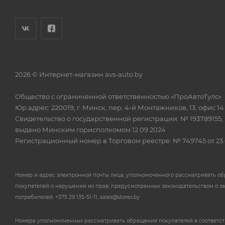
2026 © Интернет-магазин avs-auto.by
Общество с ограниченной ответственностью «ПроАвтоТулс»
Юр.адрес: 220019, г. Минск, пер. 4-й Монтажников, 13, офис 14
Свидетельство о государственной регистрации: № 193789155,
выдано Минским горисполкомом 12.09.2024
Регистрационный номер в Торговом реестре: № 749745 от 23.
Номер и адрес электронной почты лица, уполномоченного рассматривать о
покупателей о нарушении их прав, предусмотренных законодательством о з
потребителей: +375 29 135-51-11, sales@storex.by
Номера уполномоченных рассматривать обращения покупателей в соответс