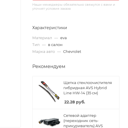
Наши менеджеры обязательно свяжутся с вами и
уточнят условия заказа
Характеристики
Материал
—
eva
Тип
—
в салон
Марка авто
—
Chevrolet
Рекомендуем
Щетка стеклоочистителя
гибридная AVS Hybrid
Line HW-14 (35 см)
22.28
руб.
Сетевой адаптер
(переходник сеть-
прикуриватель) AVS