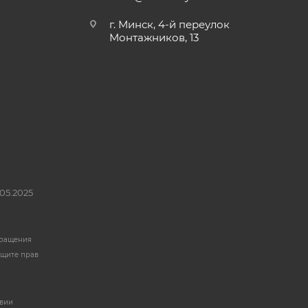
г. Минск, 4-й переулок
Монтажников, 13
05.2025
бращения
ащите прав
твии