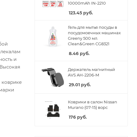
10000mAh IN-2210
123.45
руб.
Гель для мытья посуды в
посудомоечных машинах
Greeny 500 мл.
бой
Clean&Green CG8321
 лекалам
8.46
руб.
ность и
 Высокая
Держатель магнитный
AVS AH-2206-M
м коврике
29.01
руб.
 марки
Коврики в салон Nissan
Murano (07-15) ворс
176
руб.