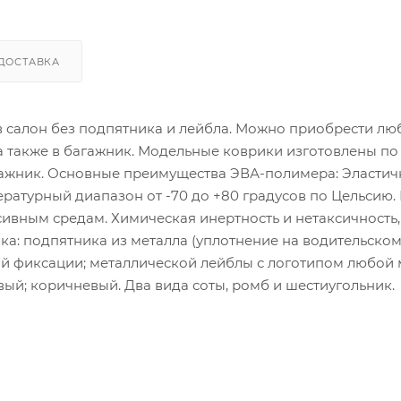
ДОСТАВКА
 в салон без подпятника и лейбла. Можно приобрести лю
 а также в багажник. Модельные коврики изготовлены по
гажник. Основные преимущества ЭВА-полимера: Эластич
атурный диапазон от -70 до +80 градусов по Цельсию.
сивным средам. Химическая инертность и нетаксичность,
ка: подпятника из металла (уплотнение на водительско
ой фиксации; металлической лейблы с логотипом любой
ый; коричневый. Два вида соты, ромб и шестиугольник.