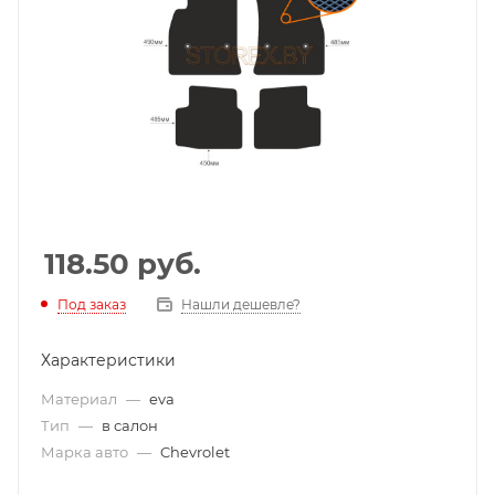
118.50
руб.
Под заказ
Нашли дешевле?
Характеристики
Материал
—
eva
Тип
—
в салон
Марка авто
—
Chevrolet