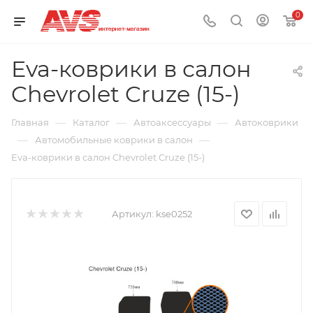
0
Eva-коврики в салон
Chevrolet Cruze (15-)
—
—
—
Главная
Каталог
Автоаксессуары
Автоковрики
—
—
Автомобильные коврики в салон
Eva-коврики в салон Chevrolet Cruze (15-)
Артикул:
kse0252